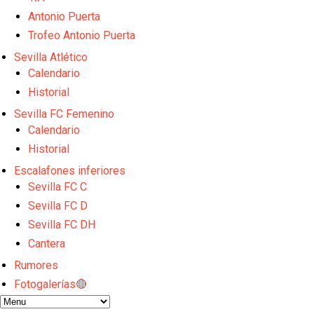
Emery quiere pescar en el Atleti , el Villareal ya t
Vargas y Sow se incorporan al grupo en la sesión d
Antonio Puerta
Odysseas Vlachodimos: “El objetivo es mejorar la 
Trofeo Antonio Puerta
El Sevilla FC empieza a inscribir a los nuevos fichaj
Sevilla Atlético
Opinión | "Carta abierta a Alberto Flores" por Rafa G
Calendario
Historial
Sevilla FC Femenino
Calendario
Historial
Escalafones inferiores
Sevilla FC C
Sevilla FC D
Sevilla FC DH
Cantera
Rumores
Fotogalerías🔴