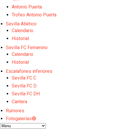
Opinión | "Carta abierta a Alberto Flores" por Rafa G
El Sevilla oficializa el traspaso de Sow
Antonio Puerta
Miguel Sierra: La temporada pasada se vio reflejad
Trofeo Antonio Puerta
Diomande ya es madridista mientras Rodri agita el
Sevilla Atlético
OFICIAL | Juanlu se marcha al Bournemouth
Calendario
Historial
Sevilla FC Femenino
Calendario
Historial
Escalafones inferiores
Sevilla FC C
Sevilla FC D
Sevilla FC DH
Cantera
Rumores
Fotogalerías🔴