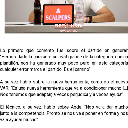
Sow muy cerca de cerrar su traspaso al Genoa
Oso es el siguiente en la lista para salir
Banquillos confirmados: así queda la cantera del
Sevilla Femenino para la 2026/27
Lo primero que comentó fue sobre el partido en general:
Celta y Rayo agitan el mercado de La Liga
“Hemos dado la cara ante un rival grande de la categoría, con un
plantillón, nos ha generado muy poco pero en esta categoría
cualquier error marca el partido. Es el camino”.
A su vez habló sobre la nueva herramienta, como es el nuevo
VAR: “Es una nueva herramienta que va a condicionar mucho […]
Nos tenemos que adaptar, a veces perjudica y a veces ayuda”.
El técnico, a su vez, habló sobre Abde: “Nos va a dar mucho
junto a la competencia. Pronto se nos va a poner en forma y nos
va a ayudar mucho” .