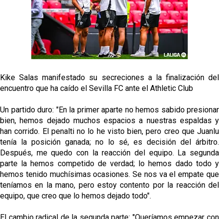
El dato que destaca a Agoumé entre las cinco
grandes ligas
Juanlu de vuelta a Sevilla para cerrar su fichaje a la
Premier
El Granada negocia con el Sevilla FC por Alberto
Flores
Kike Salas manifestado su secreciones a la finalización del
encuentro que ha caído el Sevilla FC ante el Athletic Club
El Sevilla continúa con despidos y rechaza una
oferta de 420 millones por el club
Un partido duro: "En la primer aparte no hemos sabido presionar
bien, hemos dejado muchos espacios a nuestras espaldas y
El Sevilla mueve ficha por Robbie Ure: la opción 'A'
han corrido. El penalti no lo he visto bien, pero creo que Juanlu
para el ataque nervionense
tenía la posición ganada; no lo sé, es decisión del árbitro.
Después, me quedo con la reacción del equipo. La segunda
parte la hemos competido de verdad; lo hemos dado todo y
hemos tenido muchísimas ocasiones. Se nos va el empate que
teníamos en la mano, pero estoy contento por la reacción del
equipo, que creo que lo hemos dejado todo".
El cambio radical de la segunda parte: "Queríamos empezar con