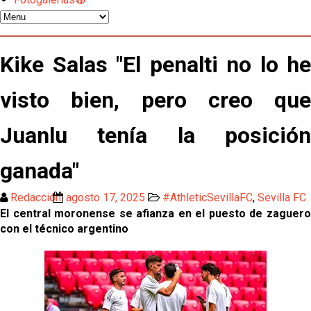
Odysseas Vlachodimos: “El objetivo es mejorar la
temporada pasada”
El Sevilla FC empieza a inscribir a los nuevos
Kike Salas "El penalti no lo he
fichajes
visto bien, pero creo que
Opinión | "Carta abierta a Alberto Flores" por Rafa
García
Juanlu tenía la posición
Análisis I Quién es y cómo juega Fran González
ganada"
Endrick y Marc Bernal protagonizan las ofertas más
destacadas del día
Redacción
agosto 17, 2025
#AthleticSevillaFC
,
Sevilla FC
El central moronense se afianza en el puesto de zaguero
El Sevilla Juvenil A última detalles en Canarias para
con el técnico argentino
su debut en la Cantalejo Province Cup
La cita ante el Espanyol a domicilio ya tiene horario