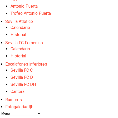
Opinión | "Carta abierta a Alberto Flores" por Rafa G
El Sevilla oficializa el traspaso de Sow
Antonio Puerta
Miguel Sierra: La temporada pasada se vio reflejad
Trofeo Antonio Puerta
Diomande ya es madridista mientras Rodri agita el
Sevilla Atlético
OFICIAL | Juanlu se marcha al Bournemouth
Calendario
Historial
Sevilla FC Femenino
Calendario
Historial
Escalafones inferiores
Sevilla FC C
Sevilla FC D
Sevilla FC DH
Cantera
Rumores
Fotogalerías🔴