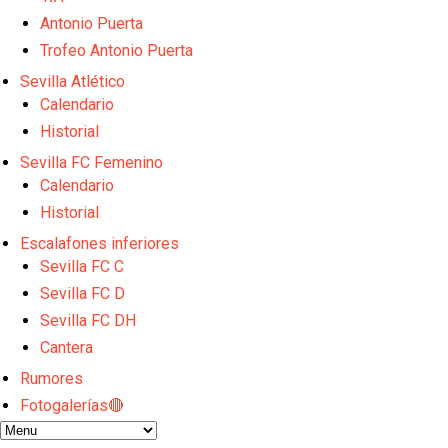
Sow muy cerca de cerrar su traspaso al Genoa
Oso es el siguiente en la lista para salir
Antonio Puerta
Banquillos confirmados: así queda la cantera del S
Trofeo Antonio Puerta
Celta y Rayo agitan el mercado de La Liga
Sevilla Atlético
Previa | El Sevilla FC cierra la pretemporada con e
Calendario
Historial
Sevilla FC Femenino
Calendario
Historial
Escalafones inferiores
Sevilla FC C
Sevilla FC D
Sevilla FC DH
Cantera
Rumores
Fotogalerías🔴