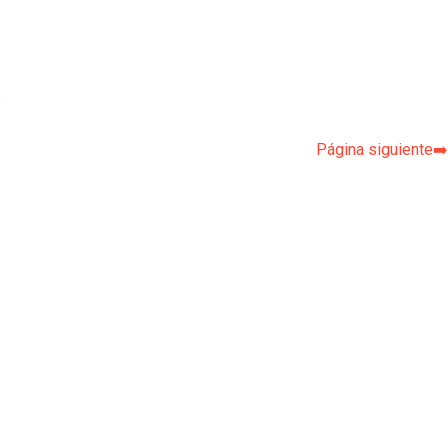
p
Página siguiente➡️