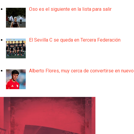
Oso es el siguiente en la lista para salir
El Sevilla C se queda en Tercera Federación
Alberto Flores, muy cerca de convertirse en nuevo