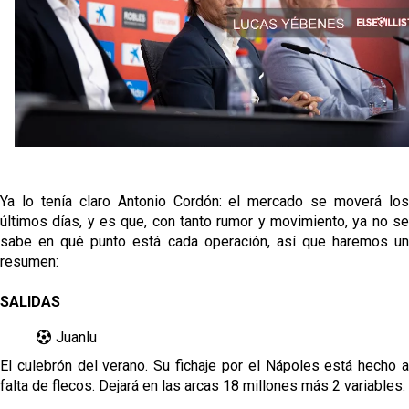
El Sevilla mueve ficha por Robbie Ure: la opción 'A'
para el ataque nervionense
Crónica Pretemporada | Real Madrid 2-4 Sevilla FC
Femenino
La revolución de José Ignacio Navarro en el Sevilla
FC
Análisis | El Sevilla FC cierra una pretemporada de
contrastes antes del inicio de LaLiga
Ya lo tenía claro Antonio Cordón: el mercado se moverá los
últimos días, y es que, con tanto rumor y movimiento, ya no se
sabe en qué punto está cada operación, así que haremos un
resumen:
SALIDAS
Juanlu
El culebrón del verano. Su fichaje por el Nápoles está hecho a
falta de flecos. Dejará en las arcas 18 millones más 2 variables.