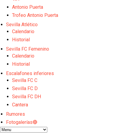
Sow muy cerca de cerrar su traspaso al Genoa
Oso es el siguiente en la lista para salir
Antonio Puerta
Banquillos confirmados: así queda la cantera del S
Trofeo Antonio Puerta
Celta y Rayo agitan el mercado de La Liga
Sevilla Atlético
Previa | El Sevilla FC cierra la pretemporada con e
Calendario
Historial
Sevilla FC Femenino
Calendario
Historial
Escalafones inferiores
Sevilla FC C
Sevilla FC D
Sevilla FC DH
Cantera
Rumores
Fotogalerías🔴