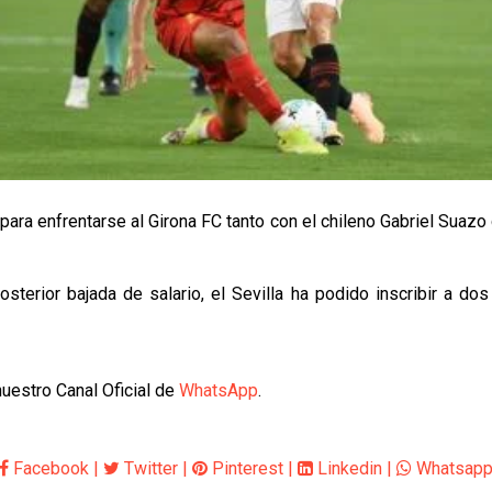
ra enfrentarse al Girona FC tanto con el chileno Gabriel Suazo c
terior bajada de salario, el Sevilla ha podido inscribir a do
uestro Canal Oficial de
WhatsApp
.
Facebook
|
Twitter
|
Pinterest
|
Linkedin
|
Whatsap