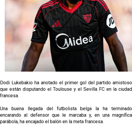
Alberto Flores, muy cerca de convertirse en nuevo
jugador del Granada CF
El Granada negocia con el Sevilla FC por Alberto
Flores
El Sevilla continúa con despidos y rechaza una
oferta de 420 millones por el club
El Sevilla mueve ficha por Robbie Ure: la opción 'A'
para el ataque nervionense
Dodi Lukebakio ha anotado el primer gol del partido amistoso
que están disputando el Toulouse y el Sevilla FC en la ciudad
francesa.
Una buena llegada del futbolista belga la ha terminado
encarando al defensor que le marcaba y, en una magnífica
parábola, ha encajado el balón en la meta francesa.