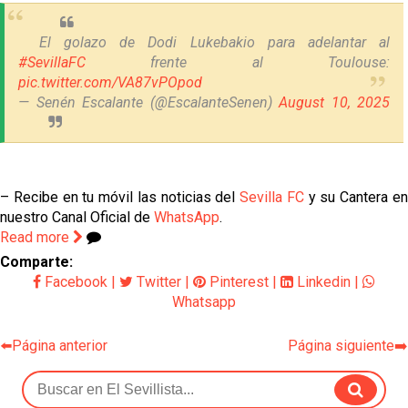
El golazo de Dodi Lukebakio para adelantar al
#SevillaFC
frente al Toulouse:
pic.twitter.com/VA87vPOpod
— Senén Escalante (@EscalanteSenen)
August 10, 2025
– Recibe en tu móvil las noticias del
Sevilla FC
y su Cantera e
nuestro Canal Oficial de
WhatsApp
.
Read more
Comparte:
Facebook
|
Twitter
|
Pinterest
|
Linkedin
|
Whatsapp
⬅️Página anterior
Página siguiente➡️