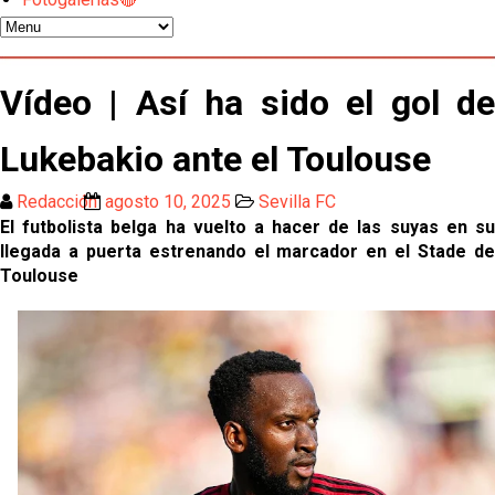
El Sevilla FC pregunta al Atlético de Madrid por la
situación de Iker Luque
Nico Guillén:"Es importante que el equipo sea una
Vídeo | Así ha sido el gol de
familia y se refleje en el campo"
Lukebakio ante el Toulouse
El Sevilla oficializa el traspaso de Sow
Redacción
agosto 10, 2025
Sevilla FC
Miguel Sierra: La temporada pasada se vio
El futbolista belga ha vuelto a hacer de las suyas en su
reflejado que podemos tirar para delante y
llegada a puerta estrenando el marcador en el Stade de
trabajamos con ilusión
Toulouse
Diomande ya es madridista mientras Rodri agita el
mercado
OFICIAL | Juanlu se marcha al Bournemouth
Los posibles herederos del número 16 tras la
marcha de Juanlu