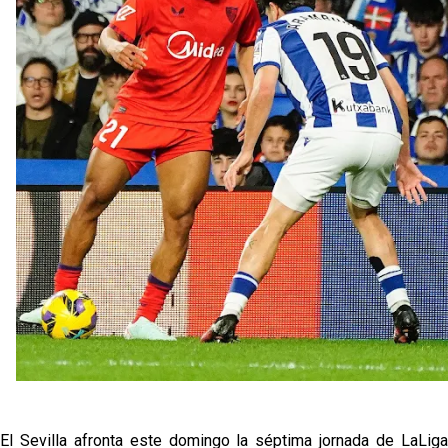
fichajes
Opinión | "Carta abierta a Alberto Flores" por Rafa
García
El Sevilla oficializa el traspaso de Sow
Miguel Sierra: La temporada pasada se vio
reflejado que podemos tirar para delante y
trabajamos con ilusión
Diomande ya es madridista mientras Rodri agita el
mercado
El Sevilla afronta este domingo la séptima jornada de LaLiga