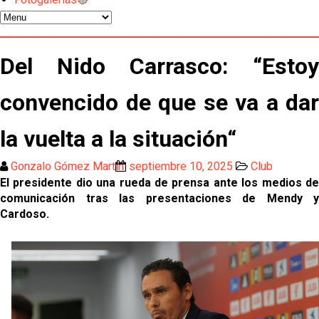
Atlético y Getafe agitan el mercado de LaLiga
Luis García Plaza: No sufrir ya es un paso adelante
Del Nido Carrasco: “Estoy
convencido de que se va a dar
El Sevilla FC plantea ampliar hasta cinco fichajes
más antes del cierre
la vuelta a la situación“
Djibril Sow pone rumbo a Italia para firmar su nuevo
contrato con el Genoa
Gonzalo Gómez Martín
septiembre 10, 2025
Club
El presidente dio una rueda de prensa ante los medios de
Kochorashvili, seria opción para reforzar el centro
comunicación tras las presentaciones de Mendy y
del campo sevillista
Cardoso.
Sow muy cerca de cerrar su traspaso al Genoa
Oso es el siguiente en la lista para salir