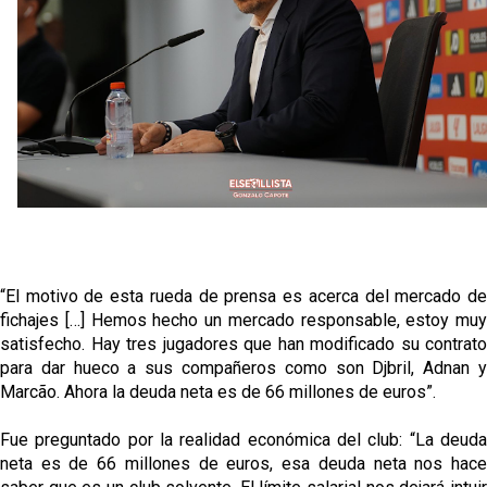
Banquillos confirmados: así queda la cantera del
Sevilla Femenino para la 2026/27
Celta y Rayo agitan el mercado de La Liga
Previa | El Sevilla FC cierra la pretemporada con el
exigente choque ante el Bayer Leverkusen
El Sevilla pone sus ojos en Ellyes Skhiri
“El motivo de esta rueda de prensa es acerca del mercado de
fichajes […] Hemos hecho un mercado responsable, estoy muy
satisfecho. Hay tres jugadores que han modificado su contrato
para dar hueco a sus compañeros como son Djbril, Adnan y
Marcão. Ahora la deuda neta es de 66 millones de euros”.
Fue preguntado por la realidad económica del club: “La deuda
neta es de 66 millones de euros, esa deuda neta nos hace