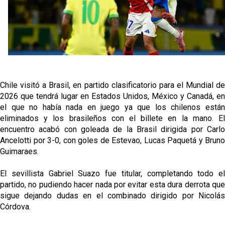
Los posibles herederos del número 16 tras la
marcha de Juanlu
Alberto Flores, muy cerca de convertirse en nuevo
jugador del Granada CF
El Granada negocia con el Sevilla FC por Alberto
Flores
Chile visitó a Brasil, en partido clasificatorio para el Mundial de
2026 que tendrá lugar en Estados Unidos, México y Canadá, en
El Sevilla continúa con despidos y rechaza una
el que no había nada en juego ya que los chilenos están
oferta de 420 millones por el club
eliminados y los brasileños con el billete en la mano. El
encuentro acabó con goleada de la Brasil dirigida por Carlo
Ancelotti por 3-0, con goles de Estevao, Lucas Paquetá y Bruno
Guimaraes.
El sevillista Gabriel Suazo fue titular, completando todo el
partido, no pudiendo hacer nada por evitar esta dura derrota que
sigue dejando dudas en el combinado dirigido por Nicolás
Córdova.