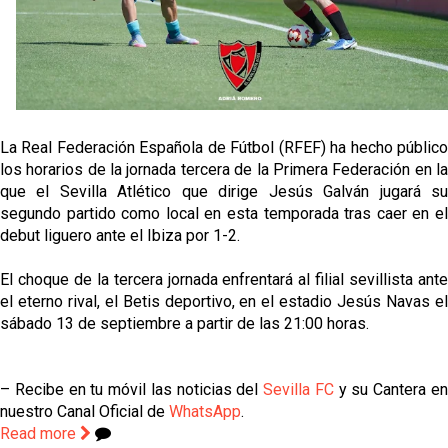
fichajes
Opinión | "Carta abierta a Alberto Flores" por Rafa
García
El Sevilla oficializa el traspaso de Sow
La Real Federación Española de Fútbol (RFEF) ha hecho público
los horarios de la jornada tercera de la Primera Federación en la
Miguel Sierra: La temporada pasada se vio
que el Sevilla Atlético que dirige Jesús Galván jugará su
reflejado que podemos tirar para delante y
segundo partido como local en esta temporada tras caer en el
trabajamos con ilusión
debut liguero ante el Ibiza por 1-2.
Diomande ya es madridista mientras Rodri agita el
mercado
El choque de la tercera jornada enfrentará al filial sevillista ante
el eterno rival, el Betis deportivo, en el estadio Jesús Navas el
sábado 13 de septiembre a partir de las 21:00 horas.
– Recibe en tu móvil las noticias del
Sevilla FC
y su Cantera e
nuestro Canal Oficial de
WhatsApp
.
Read more