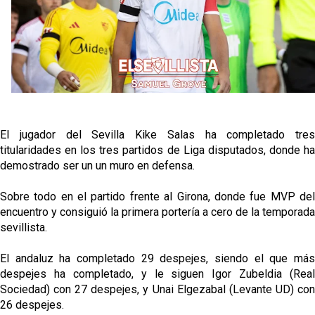
Oso es el siguiente en la lista para salir
Banquillos confirmados: así queda la cantera del
Sevilla Femenino para la 2026/27
Celta y Rayo agitan el mercado de La Liga
El jugador del Sevilla Kike Salas ha completado tres
titularidades en los tres partidos de Liga disputados, donde ha
demostrado ser un un muro en defensa.
Previa | El Sevilla FC cierra la pretemporada con el
exigente choque ante el Bayer Leverkusen
Sobre todo en el partido frente al Girona, donde fue MVP del
encuentro y consiguió la primera portería a cero de la temporada
sevillista.
El andaluz ha completado 29 despejes, siendo el que más
despejes ha completado, y le siguen Igor Zubeldia (Real
Sociedad) con 27 despejes, y Unai Elgezabal (Levante UD) con
26 despejes.