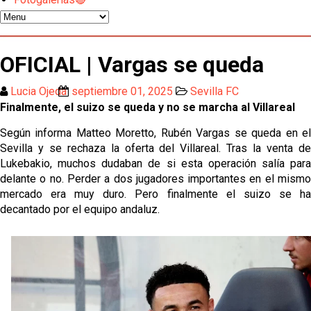
Luis García Plaza: No sufrir ya es un paso adelante
OFICIAL | Vargas se queda
El Sevilla FC plantea ampliar hasta cinco fichajes
más antes del cierre
Lucia Ojeda
septiembre 01, 2025
Sevilla FC
Finalmente, el suizo se queda y no se marcha al Villareal
Djibril Sow pone rumbo a Italia para firmar su nuevo
contrato con el Genoa
Según informa Matteo Moretto, Rubén Vargas se queda en el
Sevilla y se rechaza la oferta del Villareal. Tras la venta de
Kochorashvili, seria opción para reforzar el centro
Lukebakio, muchos dudaban de si esta operación salía para
del campo sevillista
delante o no. Perder a dos jugadores importantes en el mismo
mercado era muy duro. Pero finalmente el suizo se ha
Sow muy cerca de cerrar su traspaso al Genoa
decantado por el equipo andaluz.
Oso es el siguiente en la lista para salir
El Sevilla FC oficializa la cesión de Rafa Mir al Aris
de Salónica