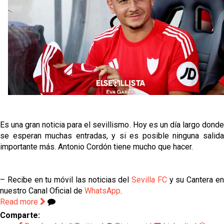
Juanlu se marcha traspasado al Bournemouth
Emery quiere pescar en el Atleti , el Villareal ya
tiene nuevo portero y el Getafe mueve ficha... Las
últimas novedades del mercado de La Liga
Vargas y Sow se incorporan al grupo en la sesión
del martes
Patrick Mercado no jugará en el Sevilla FC
Es una gran noticia para el sevillismo. Hoy es un día largo donde
se esperan muchas entradas, y si es posible ninguna salida
importante más. Antonio Cordón tiene mucho que hacer.
– Recibe en tu móvil las noticias del
Sevilla FC
y su Cantera e
nuestro Canal Oficial de
WhatsApp
.
Read more
Comparte: