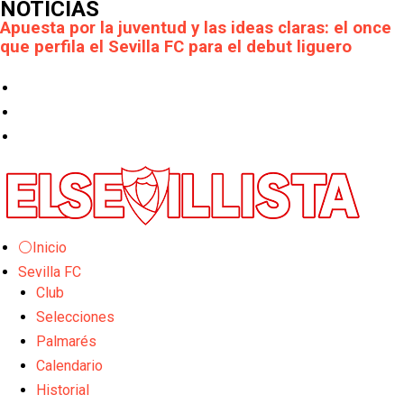
NOTICIAS
Apuesta por la juventud y las ideas claras: el once
que perfila el Sevilla FC para el debut liguero
El Rayo Vallecano llega a la cita de Nervión con
derrota
Crónica Pretemporada | Xerez DFC 1-0 Sevilla
Atlético
Crónica Pretemporada I Bayer Leverkusen 2-1
Sevilla FC
⚪Inicio
El Tribunal Superior de Justicia concede la
Sevilla FC
cautelar a Isi Palazón
Club
Banquillos confirmados: así queda la cantera del
Selecciones
Sevilla Femenino para la 2026/27
Palmarés
Calendario
Celta y Rayo agitan el mercado de La Liga
Historial