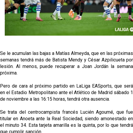
Los contratiempos para García Plaza por la mala
gestión de un inválido Consejo
El Sevilla C se queda en Tercera Federación
Atlético y Getafe agitan el mercado de LaLiga
Se le acumulan las bajas a Matías Almeyda, que en las próximas
Luis García Plaza: No sufrir ya es un paso adelante
semanas tendrá más de Batista Mendy y César Azpilicueta por
lesión. Al menos, puede recuperar a Joan Jordán la semana
próxima.
Pero de cara al próximo partido en LaLiga EASports, que será
en el Estadio Metropolitano ante el Atlético de Madrid sábado 1
de noviembre a las 16:15 horas, tendrá otra ausencia.
Se trata del centrocampista francés Lucién Agoumé, que fue
titular en Anoeta ante la Real Sociedad, siendo amonestado en
el minuto 34. Esta tarjeta amarilla es la quinta, por lo que tendrá
que cumplir sanción.