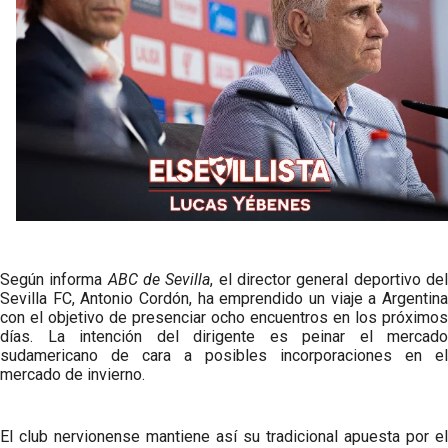
Oso es el siguiente en la lista para salir
Banquillos confirmados: así queda la cantera del
Sevilla Femenino para la 2026/27
Celta y Rayo agitan el mercado de La Liga
Previa | El Sevilla FC cierra la pretemporada con el
exigente choque ante el Bayer Leverkusen
Según informa
ABC de Sevilla
, el director general deportivo de
Sevilla FC, Antonio Cordón, ha emprendido un viaje a Argentina
con el objetivo de presenciar ocho encuentros en los próximos
días. La intención del dirigente es peinar el mercado
sudamericano de cara a posibles incorporaciones en el
mercado de invierno.
El club nervionense mantiene así su tradicional apuesta por el