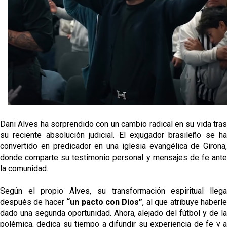
Vargas y Sow se incorporan al grupo en la sesión
del martes
Odysseas Vlachodimos: “El objetivo es mejorar la
temporada pasada”
El Sevilla FC empieza a inscribir a los nuevos
fichajes
Opinión | "Carta abierta a Alberto Flores" por Rafa
García
Dani Alves ha sorprendido con un cambio radical en su vida tras
su reciente absolución judicial. El exjugador brasileño se ha
convertido en predicador en una iglesia evangélica de Girona,
donde comparte su testimonio personal y mensajes de fe ante
la comunidad.
Según el propio Alves, su transformación espiritual llega
después de hacer
“un pacto con Dios”
, al que atribuye haberl
dado una segunda oportunidad. Ahora, alejado del fútbol y de la
polémica, dedica su tiempo a difundir su experiencia de fe y a