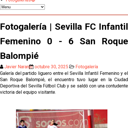
Vargas y Sow se incorporan al grupo en la sesión
del martes
Odysseas Vlachodimos: “El objetivo es mejorar la
Fotogalería | Sevilla FC Infantil
temporada pasada”
Femenino 0 - 6 San Roque
El Sevilla FC empieza a inscribir a los nuevos
fichajes
Balompié
Opinión | "Carta abierta a Alberto Flores" por Rafa
García
Javier Naranjo
octubre 30, 2025
Fotogalería
Galería del partido liguero entre el Sevilla Infantil Femenino y el
Análisis I Quién es y cómo juega Fran González
San Roque Balompié, el encuentro tuvo lugar en la Ciudad
Deportiva del Sevilla Fútbol Club y se saldó con una contudente
victoria del equipo visitante.
Endrick y Marc Bernal protagonizan las ofertas más
destacadas del día
El Sevilla Juvenil A última detalles en Canarias para
su debut en la Cantalejo Province Cup