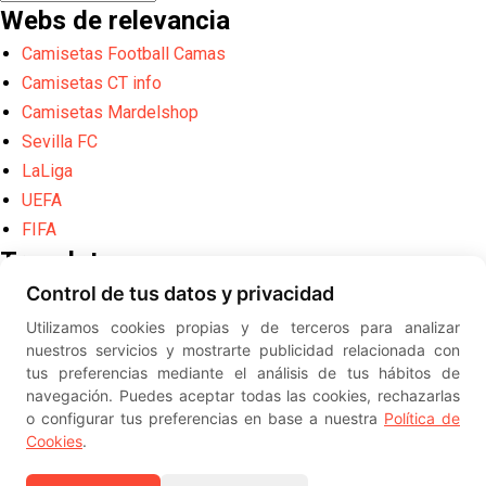
Webs de relevancia
Camisetas Football Camas
Camisetas CT info
Camisetas Mardelshop
Sevilla FC
LaLiga
UEFA
FIFA
Translate
Control de tus datos y privacidad
Powered by
Translate
Utilizamos cookies propias y de terceros para analizar
Diseño web creado por
Erick
nuestros servicios y mostrarte publicidad relacionada con
©
ElSevillista.es - Información sobr
tus preferencias mediante el análisis de tus hábitos de
el Sevilla FC, Sevilla Atlético, Sevilla Femenino y su Cantera
navegación. Puedes aceptar todas las cookies, rechazarlas
-- --
2026
o configurar tus preferencias en base a nuestra
Política de
Cookies
.