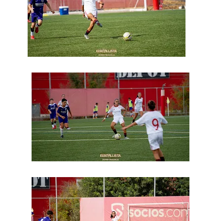
La cita ante el Espanyol a domicilio ya tiene horario
El dato que destaca a Agoumé entre las cinco
grandes ligas
Juanlu de vuelta a Sevilla para cerrar su fichaje a la
Premier
El Granada negocia con el Sevilla FC por Alberto
Flores