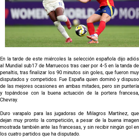
Kochorashvili, seria opción para reforzar el centro
del campo sevillista
Sow muy cerca de cerrar su traspaso al Genoa
Oso es el siguiente en la lista para salir
En la tarde de este miércoles la selección española dijo adiós
Banquillos confirmados: así queda la cantera del
al Mundial sub17 de Marruecos tras caer por 4-5 en la tanda de
Sevilla Femenino para la 2026/27
penaltis, tras finalizar los 90 minutos sin goles, que fueron muy
disputados y competidos. Fue España quien dominó y dispuso
de las mejores ocasiones en ambas mitades, pero sin puntería
y topándose con la buena actuación de la portera francesa,
Chevray.
Duro varapalo para las jugadoras de Milagros Martínez, que
dejan muy pronto la competición, a pesar de la buena imagen
mostrada también ante las francesas, y sin recibir ningún gol en
los cuatro partidos que ha disputado.