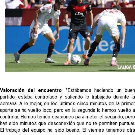
Sow muy cerca de cerrar su traspaso al Genoa
Oso es el siguiente en la lista para salir
El Sevilla FC oficializa la cesión de Rafa Mir al Aris
de Salónica
Juanlu se marcha traspasado al Bournemouth
Valoración del encuentro
: "Estábamos haciendo un bue
partido, estaba controlado y saliendo lo trabajado durante la
semana. A lo mejor, en los últimos cinco minutos de la primer
aparte se ha vuelto loco, pero en la segunda lo hemos vuelto a
controlar. Hemos tenido ocasiones para meter el segundo, pero
han sido minutos que desconexión que no te permiten puntuar.
El trabajo del equipo ha sido bueno. El viernes tenemos otra