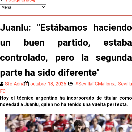
Los contratiempos para García Plaza por la mala
gestión de un inválido Consejo
El Sevilla C se queda en Tercera Federación
Juanlu: "Estábamos haciendo
un buen partido, estaba
Atlético y Getafe agitan el mercado de LaLiga
controlado, pero la segunda
Luis García Plaza: No sufrir ya es un paso adelante
parte ha sido diferente"
El Sevilla FC plantea ampliar hasta cinco fichajes
Sfc Adrián
octubre 18, 2025
#SevillaFCMallorca
,
Sevill
más antes del cierre
FC
Djibril Sow pone rumbo a Italia para firmar su nuevo
Hoy el técnico argentino ha incorporado de titular como
contrato con el Genoa
novedad a Juanlu, quien no ha tenido una vuelta perfecta.
Kochorashvili, seria opción para reforzar el centro
del campo sevillista