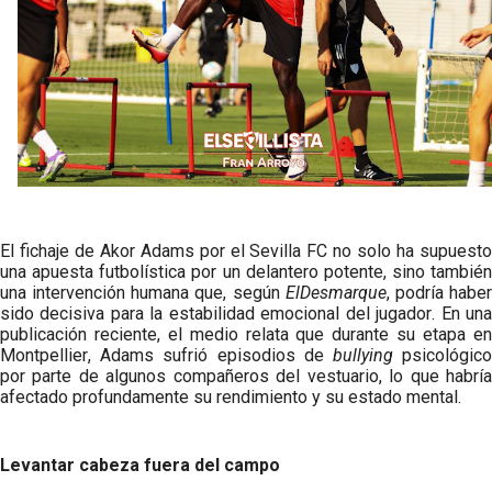
Análisis I Quién es y cómo juega Fran González
Endrick y Marc Bernal protagonizan las ofertas más
destacadas del día
El Sevilla Juvenil A última detalles en Canarias para
su debut en la Cantalejo Province Cup
La cita ante el Espanyol a domicilio ya tiene horario
El fichaje de Akor Adams por el Sevilla FC no solo ha supuesto
una apuesta futbolística por un delantero potente, sino también
una intervención humana que, según
ElDesmarque
, podría habe
sido decisiva para la estabilidad emocional del jugador. En una
publicación reciente, el medio relata que durante su etapa en
Montpellier, Adams sufrió episodios de
bullying
psicológic
por parte de algunos compañeros del vestuario, lo que habría
afectado profundamente su rendimiento y su estado mental.
Levantar cabeza fuera del campo