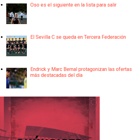
Oso es el siguiente en la lista para salir
El Sevilla C se queda en Tercera Federación
Endrick y Marc Bernal protagonizan las ofertas
más destacadas del día