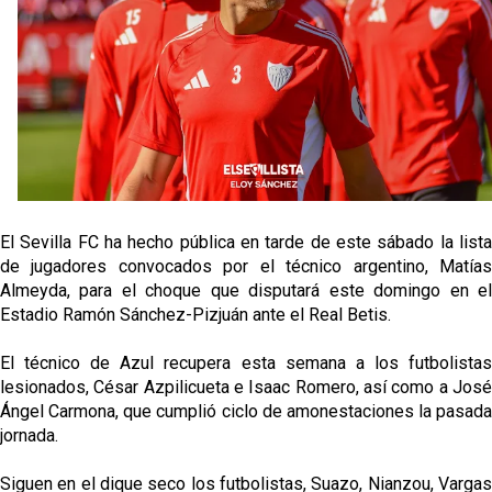
El Sevilla FC empieza a inscribir a los nuevos
fichajes
Opinión | "Carta abierta a Alberto Flores" por Rafa
García
El Sevilla oficializa el traspaso de Sow
Miguel Sierra: La temporada pasada se vio
reflejado que podemos tirar para delante y
El Sevilla FC ha hecho pública en tarde de este sábado la lista
trabajamos con ilusión
de jugadores convocados por el técnico argentino, Matías
Almeyda, para el choque que disputará este domingo en el
Estadio Ramón Sánchez-Pizjuán ante el Real Betis.
El técnico de Azul recupera esta semana a los futbolistas
lesionados, César Azpilicueta e Isaac Romero, así como a José
Ángel Carmona, que cumplió ciclo de amonestaciones la pasada
jornada.
Siguen en el dique seco los futbolistas, Suazo, Nianzou, Vargas