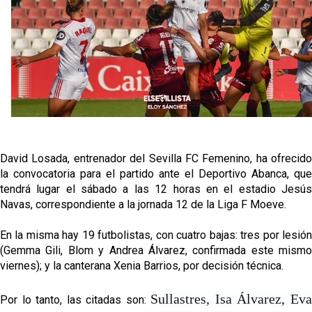
Los posibles herederos del número 16 tras la
marcha de Juanlu
Joan Jordán podría tener al Estrela Amadora como
destino este lunes
El Sevilla FC Femenino ya conoce su rival para
semifinales
David Losada, entrenador del Sevilla FC Femenino, ha ofrecido
IDV reclama dinero al Sevilla por Mercado
la convocatoria para el partido ante el Deportivo Abanca, que
tendrá lugar el sábado a las 12 horas en el estadio Jesús
Navas, correspondiente a la jornada 12 de la Liga F Moeve.
En la misma hay 19 futbolistas, con cuatro bajas: tres por lesión
(Gemma Gili, Blom y Andrea Álvarez, confirmada este mismo
viernes); y la canterana Xenia Barrios, por decisión técnica.
Sullastres, Isa Álvarez, Ev
Por lo tanto, las citadas son: