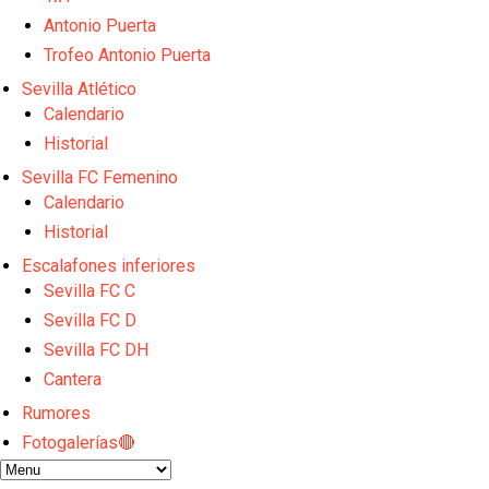
Oso es el siguiente en la lista para salir
El Sevilla FC oficializa la cesión de Rafa Mir al Aris
Antonio Puerta
Juanlu se marcha traspasado al Bournemouth
Trofeo Antonio Puerta
Previa | El Sevilla FC cierra la pretemporada con e
Sevilla Atlético
El Sevilla pone sus ojos en Ellyes Skhiri
Calendario
Historial
Sevilla FC Femenino
Calendario
Historial
Escalafones inferiores
Sevilla FC C
Sevilla FC D
Sevilla FC DH
Cantera
Rumores
Fotogalerías🔴