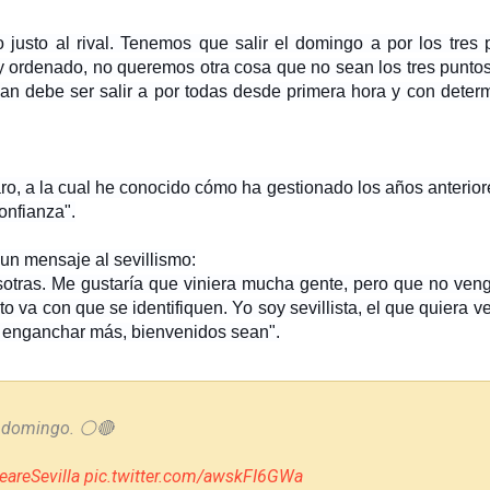
usto al rival. Tenemos que salir el domingo a por los tres
 y ordenado,
no queremos otra cosa que no sean los tres punto
plan debe ser salir a por todas desde primera hora y con det
 a la cual he conocido cómo ha gestionado los años anteriores 
onfianza".
 un mensaje al sevillismo:
otras. Me gustaría que viniera mucha gente, pero que no ven
to va con que se identifiquen.
Yo soy sevillista, el que quiera
n enganchar más, bienvenidos sean
".
 domingo. ⚪️🔴
areSevilla
pic.twitter.com/awskFI6GWa