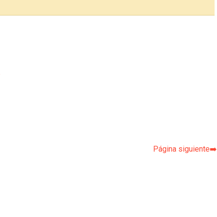
p
Página siguiente➡️