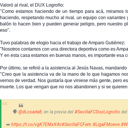
Valoró al rival, el DUX Logroño:
"Como estamos haciendo de un tiempo para acá, miramos lo j
haciendo, respetando mucho al rival, un equipo con variantes
balón lo hacen bien y pueden generar peligro, pero nuestro 
eso".
Tuvo palabras de elogio hacia el trabajo de Amparo Gutiérrez:
"Nosotros contamos con una directora deportiva como es Amparo,
Y en esta casa estamos en buenas manos, es importante esa c
Por último, se refirió a la asistencia al Jesús Navas, mandando
"Creo que la asistencia va de la mano de lo que hagamos nos
vernos de verdad. Nos gustaría que viniese más gente, pero es
muerte. Los que vengan que no nos abandonen y si se quiere
🗣️
@dLosada8
, en la previa del
#SevillaFCDuxLogroño
del
➡️
https://t.co/vgK7EMxX4v
#SevillaFCFem
#LigaFMoeve
#We