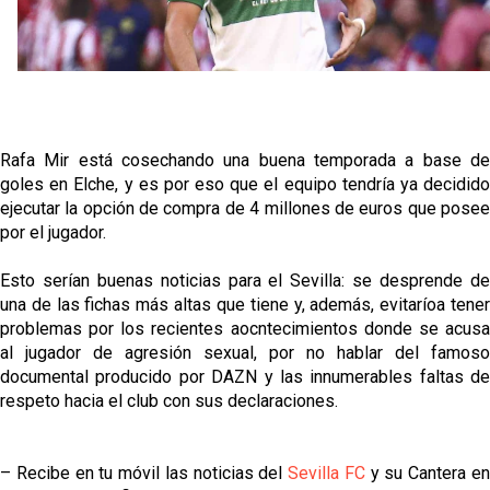
El Sevilla FC empieza a inscribir a los nuevos
fichajes
Opinión | "Carta abierta a Alberto Flores" por Rafa
García
Análisis I Quién es y cómo juega Fran González
Rafa Mir está cosechando una buena temporada a base de
goles en Elche, y es por eso que el equipo tendría ya decidido
ejecutar la opción de compra de 4 millones de euros que posee
Miguel Sierra: La temporada pasada se vio
por el jugador.
reflejado que podemos tirar para delante y
trabajamos con ilusión
Esto serían buenas noticias para el Sevilla: se desprende de
una de las fichas más altas que tiene y, además, evitaríoa tener
problemas por los recientes aocntecimientos donde se acusa
al jugador de agresión sexual, por no hablar del famoso
documental producido por DAZN y las innumerables faltas de
respeto hacia el club con sus declaraciones.
– Recibe en tu móvil las noticias del
Sevilla FC
y su Cantera e