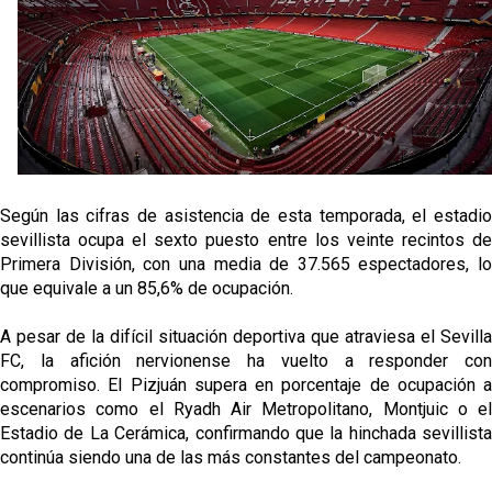
Sow muy cerca de cerrar su traspaso al Genoa
Oso es el siguiente en la lista para salir
Banquillos confirmados: así queda la cantera del
Sevilla Femenino para la 2026/27
Celta y Rayo agitan el mercado de La Liga
Según las cifras de asistencia de esta temporada, el estadio
sevillista ocupa el sexto puesto entre los veinte recintos de
Primera División, con una media de 37.565 espectadores, lo
Previa | El Sevilla FC cierra la pretemporada con el
que equivale a un 85,6% de ocupación.
exigente choque ante el Bayer Leverkusen
A pesar de la difícil situación deportiva que atraviesa el Sevilla
FC, la afición nervionense ha vuelto a responder con
compromiso. El Pizjuán supera en porcentaje de ocupación a
escenarios como el Ryadh Air Metropolitano, Montjuic o el
Estadio de La Cerámica, confirmando que la hinchada sevillista
continúa siendo una de las más constantes del campeonato.