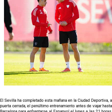
El Sevilla mueve ficha por Robbie Ure: la opción 'A'
para el ataque nervionense
Crónica Pretemporada | Real Madrid 2-4 Sevilla FC
Femenino
La revolución de José Ignacio Navarro en el Sevilla
FC
Análisis | El Sevilla FC cierra una pretemporada de
contrastes antes del inicio de LaLiga
El Sevilla ha completado esta mañana en la Ciudad Deportiva, a
puerta cerrada, el penúltimo entrenamiento antes de viajar hasta
Barcelona para enfrentarse al Espanyol el lunes a las 21 horas.