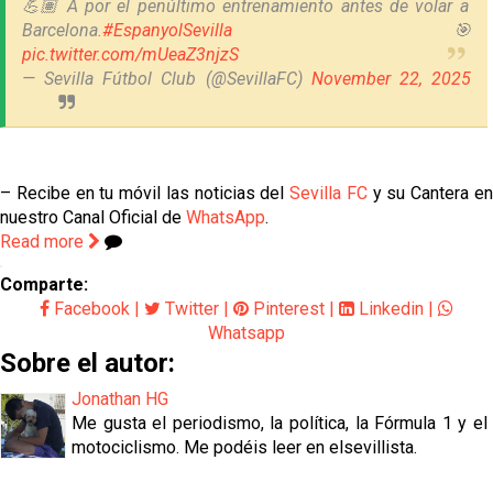
💪🏽 A por el penúltimo entrenamiento antes de volar a
Barcelona.
#EspanyolSevilla
🎯
pic.twitter.com/mUeaZ3njzS
— Sevilla Fútbol Club (@SevillaFC)
November 22, 2025
– Recibe en tu móvil las noticias del
Sevilla FC
y su Cantera e
nuestro Canal Oficial de
WhatsApp
.
Read more
Comparte:
Facebook
|
Twitter
|
Pinterest
|
Linkedin
|
Whatsapp
Sobre el autor:
Jonathan HG
Me gusta el periodismo, la política, la Fórmula 1 y el
motociclismo. Me podéis leer en elsevillista.