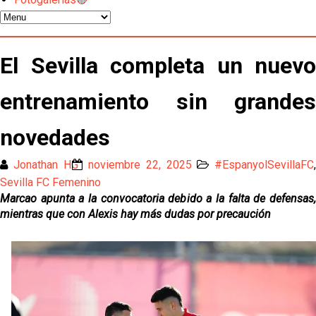
Miguel Sierra: La temporada pasada se vio
reflejado que podemos tirar para delante y
El Sevilla completa un nuevo
trabajamos con ilusión
Diomande ya es madridista mientras Rodri agita el
mercado
entrenamiento sin grandes
OFICIAL | Juanlu se marcha al Bournemouth
novedades
Jonathan HG
noviembre 22, 2025
#EspanyolSevillaFC
,
Los posibles herederos del número 16 tras la
marcha de Juanlu
Sevilla FC Femenino
Marcao apunta a la convocatoria debido a la falta de defensas,
Alberto Flores, muy cerca de convertirse en nuevo
mientras que con Alexis hay más dudas por precaución
jugador del Granada CF
El Granada negocia con el Sevilla FC por Alberto
Flores
El Sevilla continúa con despidos y rechaza una
oferta de 420 millones por el club