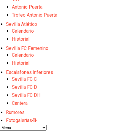
Análisis I Quién es y cómo juega Fran González
Endrick y Marc Bernal protagonizan las ofertas más
Antonio Puerta
El Sevilla Juvenil A última detalles en Canarias par
Trofeo Antonio Puerta
La cita ante el Espanyol a domicilio ya tiene horario
Sevilla Atlético
Los posibles herederos del número 16 tras la marc
Calendario
Historial
Sevilla FC Femenino
Calendario
Historial
Escalafones inferiores
Sevilla FC C
Sevilla FC D
Sevilla FC DH
Cantera
Rumores
Fotogalerías🔴