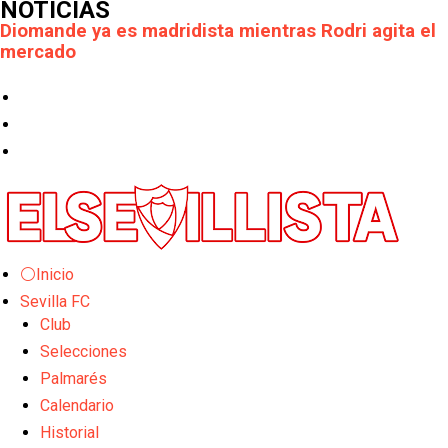
NOTICIAS
OFICIAL | Juanlu se marcha al Bournemouth
Los posibles herederos del número 16 tras la
marcha de Juanlu
Alberto Flores, muy cerca de convertirse en nuevo
jugador del Granada CF
El Granada negocia con el Sevilla FC por Alberto
Flores
⚪Inicio
El Sevilla continúa con despidos y rechaza una
Sevilla FC
oferta de 420 millones por el club
Club
El Sevilla mueve ficha por Robbie Ure: la opción 'A'
Selecciones
para el ataque nervionense
Palmarés
Calendario
Los contratiempos para García Plaza por la mala
gestión de un inválido Consejo
Historial