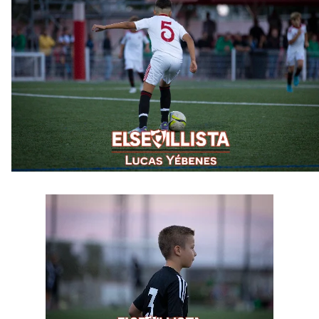
Opinión | "Carta abierta a Alberto Flores" por Rafa
García
El Sevilla oficializa el traspaso de Sow
Miguel Sierra: La temporada pasada se vio
reflejado que podemos tirar para delante y
trabajamos con ilusión
Diomande ya es madridista mientras Rodri agita el
mercado