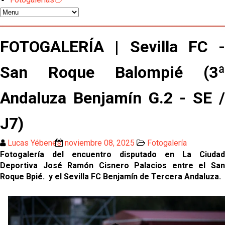
Oso es el siguiente en la lista para salir
El Sevilla FC oficializa la cesión de Rafa Mir al Aris
FOTOGALERÍA | Sevilla FC -
de Salónica
San Roque Balompié (3ª
Juanlu se marcha traspasado al Bournemouth
Andaluza Benjamín G.2 - SE /
Emery quiere pescar en el Atleti , el Villareal ya
tiene nuevo portero y el Getafe mueve ficha... Las
J7)
últimas novedades del mercado de La Liga
Vargas y Sow se incorporan al grupo en la sesión
Lucas Yébenes
noviembre 08, 2025
Fotogalería
del martes
Fotogalería del encuentro disputado en La Ciudad
Deportiva José Ramón Cisnero Palacios entre el San
Odysseas Vlachodimos: “El objetivo es mejorar la
Roque Bpié. y el Sevilla FC Benjamín de Tercera Andaluza.
temporada pasada”
El Sevilla FC empieza a inscribir a los nuevos
fichajes