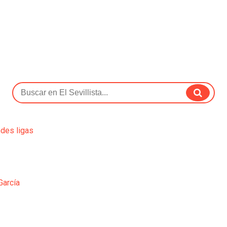
ndes ligas
García