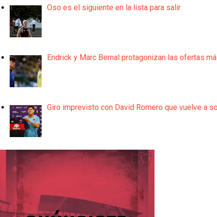
Oso es el siguiente en la lista para salir
Endrick y Marc Bernal protagonizan las ofertas m
Giro imprevisto con David Romero que vuelve a son