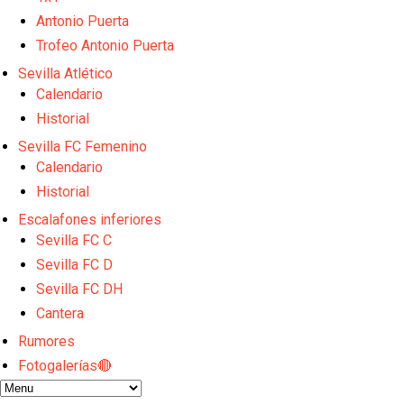
El Sevilla Juvenil A última detalles en Canarias par
Antonio Puerta
La cita ante el Espanyol a domicilio ya tiene horario
Trofeo Antonio Puerta
El dato que destaca a Agoumé entre las cinco gran
Juanlu de vuelta a Sevilla para cerrar su fichaje a l
Sevilla Atlético
El Granada negocia con el Sevilla FC por Alberto Fl
Calendario
Historial
Sevilla FC Femenino
Calendario
Historial
Escalafones inferiores
Sevilla FC C
Sevilla FC D
Sevilla FC DH
Cantera
Rumores
Fotogalerías🔴