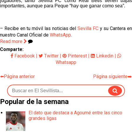
jugadores, tanto Sevilla FC como Real Betis tienen bajas
importantes, aunque para Peque “hay que ganar como sea”.
– Recibe en tu móvil las noticias del
Sevilla FC
y su Cantera e
nuestro Canal Oficial de
WhatsApp
.
Read more
Comparte:
Facebook
|
Twitter
|
Pinterest
|
Linkedin
|
Whatsapp
⬅️Página anterior
Página siguiente➡️
Popular de la semana
El dato que destaca a Agoumé entre las cinco
grandes ligas