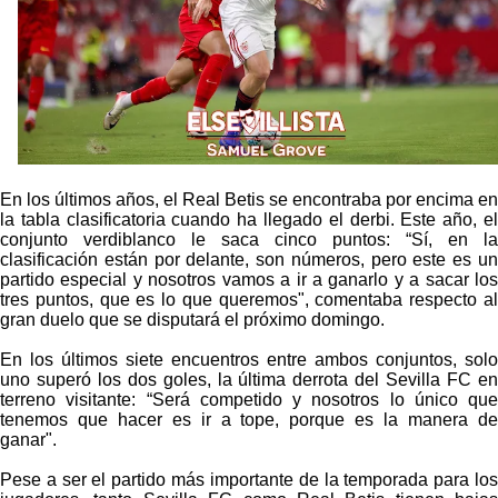
El dato que destaca a Agoumé entre las cinco
grandes ligas
Alberto Flores, muy cerca de convertirse en nuevo
jugador del Granada CF
El Granada negocia con el Sevilla FC por Alberto
Flores
En los últimos años, el Real Betis se encontraba por encima en
El Sevilla continúa con despidos y rechaza una
la tabla clasificatoria cuando ha llegado el derbi. Este año, el
conjunto verdiblanco le saca cinco puntos: “Sí, en la
oferta de 420 millones por el club
clasificación están por delante, son números, pero este es un
partido especial y nosotros vamos a ir a ganarlo y a sacar los
tres puntos, que es lo que queremos", comentaba respecto al
gran duelo que se disputará el próximo domingo.
En los últimos siete encuentros entre ambos conjuntos, solo
uno superó los dos goles, la última derrota del Sevilla FC en
terreno visitante: “Será competido y nosotros lo único que
tenemos que hacer es ir a tope, porque es la manera de
ganar".
Pese a ser el partido más importante de la temporada para los