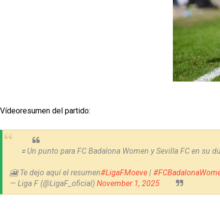
Vídeoresumen del partido:
🟰 Un punto para FC Badalona Women y Sevilla FC en su du
🎦 Te dejo aquí el resumen
#LigaFMoeve
|
#FCBadalonaWomen
— Liga F (@LigaF_oficial)
November 1, 2025