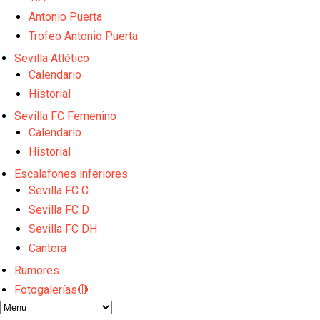
El Sevilla FC empieza a inscribir a los nuevos fichaj
Opinión | "Carta abierta a Alberto Flores" por Rafa G
Antonio Puerta
El Sevilla oficializa el traspaso de Sow
Trofeo Antonio Puerta
Miguel Sierra: La temporada pasada se vio reflejad
Sevilla Atlético
Diomande ya es madridista mientras Rodri agita el
Calendario
Historial
Sevilla FC Femenino
Calendario
Historial
Escalafones inferiores
Sevilla FC C
Sevilla FC D
Sevilla FC DH
Cantera
Rumores
Fotogalerías🔴