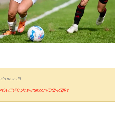
elo de la J9
SevillaFC
pic.twitter.com/ExZvidZjRY