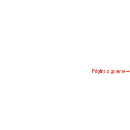
p
Página siguiente➡️