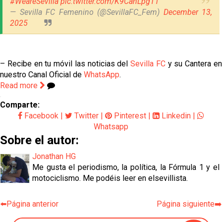
#WeareSevilla
pic.twitter.com/K9CanLpgT1
— Sevilla FC Femenino (@SevillaFC_Fem)
December 13,
2025
– Recibe en tu móvil las noticias del
Sevilla FC
y su Cantera e
nuestro Canal Oficial de
WhatsApp
.
Read more
Comparte:
Facebook
|
Twitter
|
Pinterest
|
Linkedin
|
Whatsapp
Sobre el autor:
Jonathan HG
Me gusta el periodismo, la política, la Fórmula 1 y el
motociclismo. Me podéis leer en elsevillista.
⬅️Página anterior
Página siguiente➡️