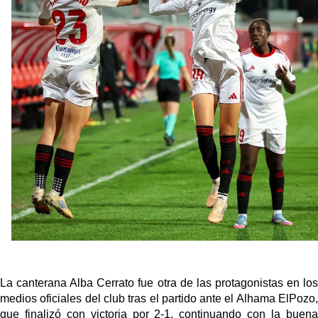
fichajes
Opinión | "Carta abierta a Alberto Flores" por Rafa
García
El Sevilla oficializa el traspaso de Sow
Miguel Sierra: La temporada pasada se vio
reflejado que podemos tirar para delante y
trabajamos con ilusión
Diomande ya es madridista mientras Rodri agita el
mercado
La canterana Alba Cerrato fue otra de las protagonistas en los
medios oficiales del club tras el partido ante el Alhama ElPozo,
que finalizó con victoria por 2-1, continuando con la buena