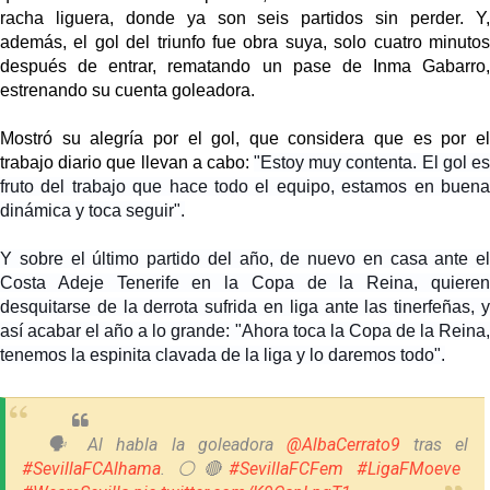
racha liguera, donde ya son seis partidos sin perder. Y,
además, el gol del triunfo fue obra suya, solo cuatro minutos
después de entrar, rematando un pase de Inma Gabarro,
estrenando su cuenta goleadora.
Mostró su alegría por el gol, que considera que es por el
trabajo diario que llevan a cabo:
"Estoy muy contenta.
El gol e
fruto del trabajo que hace todo el equipo, estamos en buena
dinámica y toca seguir".
Y sobre el último partido del año, de nuevo en casa ante el
Costa Adeje Tenerife en la Copa de la Reina, quieren
desquitarse de la derrota sufrida en liga ante las tinerfeñas, y
así acabar el año a lo grande: "
Ahora toca la Copa de la Reina
tenemos la espinita clavada de la liga y lo daremos todo".
🗣️ Al habla la goleadora
@AlbaCerrato9
tras el
#SevillaFCAlhama
. ⚪️🔴
#SevillaFCFem
#LigaFMoeve