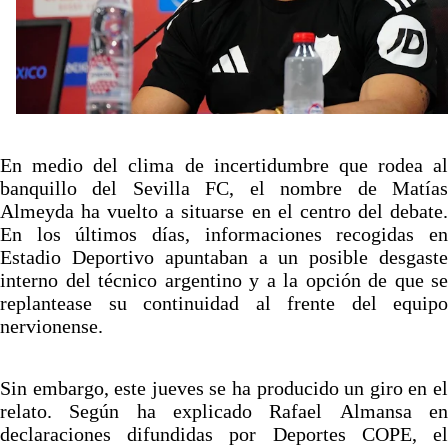
Alberto Flores, muy cerca de convertirse en nuevo
jugador del Granada CF
El Granada negocia con el Sevilla FC por Alberto
Flores
El Sevilla continúa con despidos y rechaza una
oferta de 420 millones por el club
En medio del clima de incertidumbre que rodea al
banquillo del
Sevilla FC
, el nombre de
Matía
El Sevilla mueve ficha por Robbie Ure: la opción 'A'
Almeyda
ha vuelto a situarse en el centro del debate.
para el ataque nervionense
En los últimos días, informaciones recogidas en
Estadio Deportivo apuntaban a un posible desgaste
Crónica Pretemporada | Real Madrid 2-4 Sevilla FC
interno del técnico argentino y a la opción de que se
Femenino
replantease su continuidad al frente del equipo
nervionense.
Sin embargo, este jueves se ha producido un giro en el
relato. Según ha explicado Rafael Almansa en
declaraciones difundidas por
Deportes COPE
, e