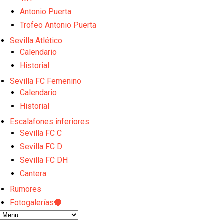
Oso es el siguiente en la lista para salir
El Sevilla FC oficializa la cesión de Rafa Mir al Aris
Antonio Puerta
Juanlu se marcha traspasado al Bournemouth
Trofeo Antonio Puerta
Emery quiere pescar en el Atleti , el Villareal ya t
Sevilla Atlético
Vargas y Sow se incorporan al grupo en la sesión d
Calendario
Historial
Sevilla FC Femenino
Calendario
Historial
Escalafones inferiores
Sevilla FC C
Sevilla FC D
Sevilla FC DH
Cantera
Rumores
Fotogalerías🔴