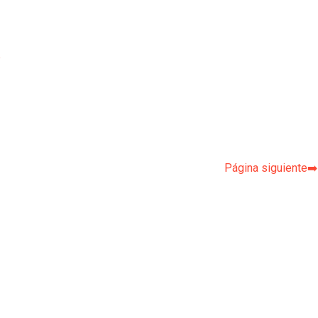
p
Página siguiente➡️