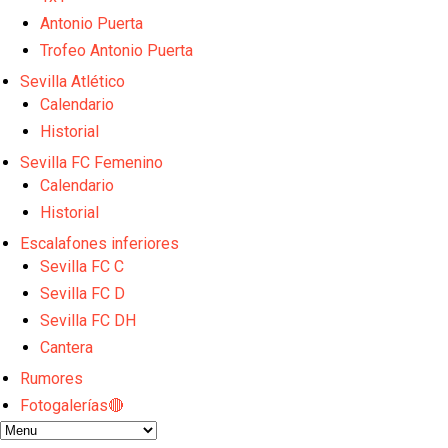
Sow muy cerca de cerrar su traspaso al Genoa
Oso es el siguiente en la lista para salir
Antonio Puerta
Banquillos confirmados: así queda la cantera del S
Trofeo Antonio Puerta
Celta y Rayo agitan el mercado de La Liga
Sevilla Atlético
Previa | El Sevilla FC cierra la pretemporada con e
Calendario
Historial
Sevilla FC Femenino
Calendario
Historial
Escalafones inferiores
Sevilla FC C
Sevilla FC D
Sevilla FC DH
Cantera
Rumores
Fotogalerías🔴