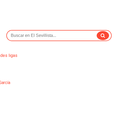
ndes ligas
García