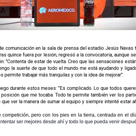
e comunicación en la sala de prensa del estadio Jesús Navas tr
 tras quince fuera por lesión, regresó a la convocatoria, aunque 
: "Contenta de estar de vuelta. Creo que las sensaciones están s
 tengo la suerte de que todo el mundo me está ayudando y liga
permite trabajar más tranquilas y con la idea de mejorar".
 juego durante estos meses: "Es complicado. Lo que todos quere
a posición que me tocaba. Todo te permite también ver los part
que ver la manera de sumar al equipo y siempre intenté estar ah
ompetición, pero con los pies en la tierra, centrada en el dí
intentar ser mejores desde ahí y todo lo que pueda venir despu