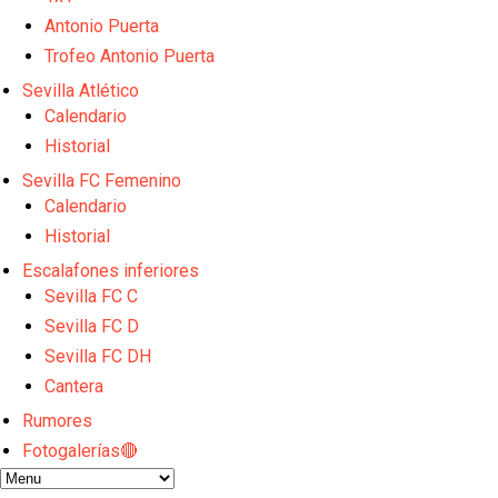
Emery quiere pescar en el Atleti , el Villareal ya t
Vargas y Sow se incorporan al grupo en la sesión d
Antonio Puerta
Odysseas Vlachodimos: “El objetivo es mejorar la 
Trofeo Antonio Puerta
El Sevilla FC empieza a inscribir a los nuevos fichaj
Sevilla Atlético
Opinión | "Carta abierta a Alberto Flores" por Rafa G
Calendario
Historial
Sevilla FC Femenino
Calendario
Historial
Escalafones inferiores
Sevilla FC C
Sevilla FC D
Sevilla FC DH
Cantera
Rumores
Fotogalerías🔴