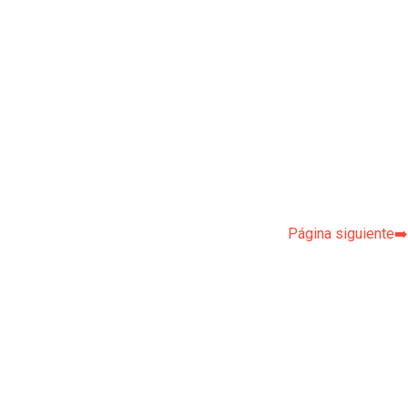
p
Página siguiente➡️