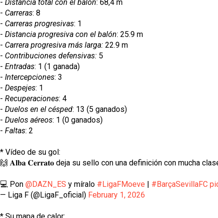
-
Distancia total con el balón
: 68,4 m
-
Carreras
: 8
-
Carreras progresivas
: 1
-
Distancia progresiva con el balón
: 25.9 m
-
Carrera progresiva más larga:
22.9 m
-
Contribuciones defensivas:
5
-
Entradas
: 1 (1 ganada)
-
Intercepciones
: 3
-
Despejes
: 1
-
Recuperaciones
: 4
-
Duelos en el césped
: 13 (5 ganados)
-
Duelos aéreos
: 1 (0 ganados)
-
Faltas
: 2
* Vídeo de su gol:
🙌 𝐀𝐥𝐛𝐚 𝐂𝐞𝐫𝐫𝐚𝐭𝐨 deja su sello con una definición con mucha cla
💻 Pon
@DAZN_ES
y míralo
#LigaFMoeve
|
#BarçaSevillaFC
pi
— Liga F (@LigaF_oficial)
February 1, 2026
* Su mapa de calor: