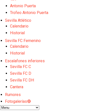
Sow muy cerca de cerrar su traspaso al Genoa
Oso es el siguiente en la lista para salir
Antonio Puerta
Banquillos confirmados: así queda la cantera del S
Trofeo Antonio Puerta
Celta y Rayo agitan el mercado de La Liga
Sevilla Atlético
Previa | El Sevilla FC cierra la pretemporada con e
Calendario
Historial
Sevilla FC Femenino
Calendario
Historial
Escalafones inferiores
Sevilla FC C
Sevilla FC D
Sevilla FC DH
Cantera
Rumores
Fotogalerías🔴