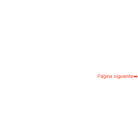
p
Página siguiente➡️