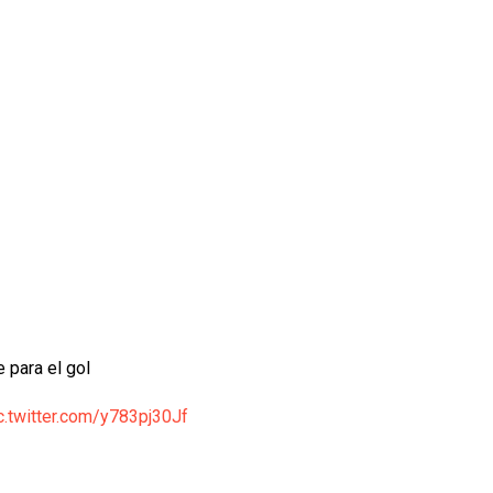
se para el gol
c.twitter.com/y783pj30Jf