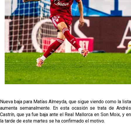
de Salónica
Juanlu se marcha traspasado al Bournemouth
Previa | El Sevilla FC cierra la pretemporada con el
exigente choque ante el Bayer Leverkusen
El Sevilla pone sus ojos en Ellyes Skhiri
Patrick Mercado no jugará en el Sevilla FC
Nueva baja para Matías Almeyda, que sigue viendo como la lista
aumenta semanalmente. En esta ocasión se trata de Andrés
Castrín, que ya fue baja ante el Real Mallorca en Son Moix, y en
la tarde de este martes se ha confirmado el motivo.