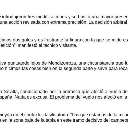
 introdujeron tres modificaciones y se buscó una mayor presenc
na acción revisada con extrema precisión. La decisión arbitral 
imos dos goles y es frustrante la finura con la que se mide es
ción”, manifestó el técnico visitante.
iva puntuando lejos de Mendizorroza, una circunstancia que f
ro hicimos las cosas bien en la segunda parte y sirve para recap
 Sevilla, condicionado por la borrasca que afectó al vuelo de
n España. Nada es excusa. El problema del vuelo nos afectó en la
meyda en el contexto clasificatorio. “Los que estamos de la mi
e en la zona baja de la tabla en este tramo decisivo del campeo