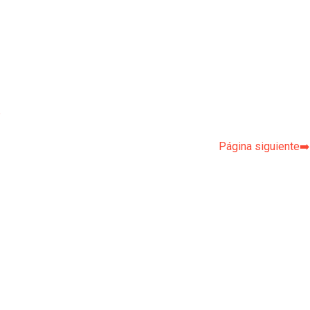
p
Página siguiente➡️