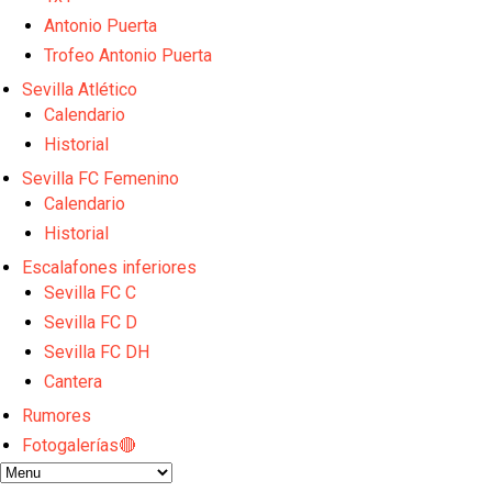
Djibril Sow pone rumbo a Italia para firmar su nuev
Kochorashvili, seria opción para reforzar el centro 
Antonio Puerta
Sow muy cerca de cerrar su traspaso al Genoa
Trofeo Antonio Puerta
Oso es el siguiente en la lista para salir
Sevilla Atlético
El Sevilla FC oficializa la cesión de Rafa Mir al Aris
Calendario
Historial
Sevilla FC Femenino
Calendario
Historial
Escalafones inferiores
Sevilla FC C
Sevilla FC D
Sevilla FC DH
Cantera
Rumores
Fotogalerías🔴