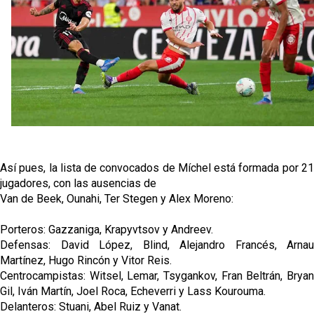
Oso es el siguiente en la lista para salir
Banquillos confirmados: así queda la cantera del
Sevilla Femenino para la 2026/27
Celta y Rayo agitan el mercado de La Liga
Así pues, la lista de convocados de Míchel está formada por 21
Previa | El Sevilla FC cierra la pretemporada con el
jugadores, con las ausencias de
exigente choque ante el Bayer Leverkusen
Van de Beek, Ounahi, Ter Stegen y Alex Moreno:
Porteros: Gazzaniga, Krapyvtsov y Andreev.
Defensas: David López, Blind, Alejandro Francés, Arnau
Martínez, Hugo Rincón y Vitor Reis.
Centrocampistas: Witsel, Lemar, Tsygankov, Fran Beltrán, Bryan
Gil, Iván Martín, Joel Roca, Echeverri y Lass Kourouma.
Delanteros: Stuani, Abel Ruiz y Vanat.