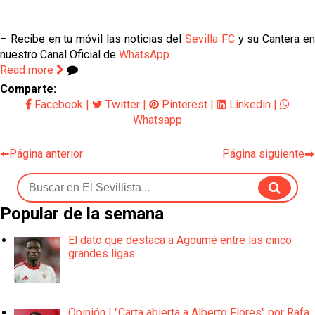
– Recibe en tu móvil las noticias del
Sevilla FC
y su Cantera e
nuestro Canal Oficial de
WhatsApp
.
Read more
Comparte:
Facebook
|
Twitter
|
Pinterest
|
Linkedin
|
Whatsapp
⬅️Página anterior
Página siguiente➡️
Popular de la semana
El dato que destaca a Agoumé entre las cinco
grandes ligas
Opinión | "Carta abierta a Alberto Flores" por Rafa