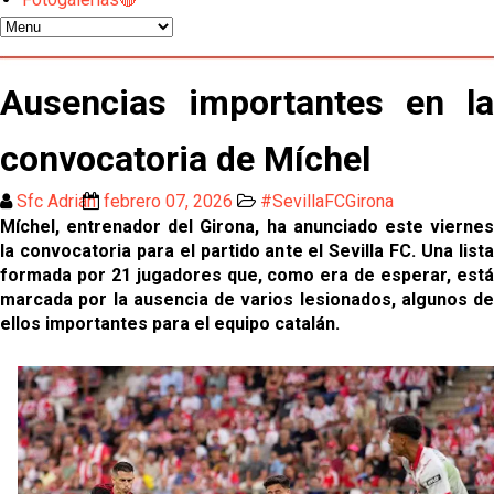
Los contratiempos para García Plaza por la mala
gestión de un inválido Consejo
El Sevilla C se queda en Tercera Federación
Ausencias importantes en la
Atlético y Getafe agitan el mercado de LaLiga
convocatoria de Míchel
Sfc Adrián
febrero 07, 2026
#SevillaFCGirona
Luis García Plaza: No sufrir ya es un paso adelante
Míchel, entrenador del Girona, ha anunciado este viernes
la convocatoria para el partido ante el Sevilla FC. Una lista
formada por 21 jugadores que, como era de esperar, está
El Sevilla FC plantea ampliar hasta cinco fichajes
marcada por la ausencia de varios lesionados, algunos de
más antes del cierre
ellos importantes para el equipo catalán.
Djibril Sow pone rumbo a Italia para firmar su nuevo
contrato con el Genoa
Kochorashvili, seria opción para reforzar el centro
del campo sevillista
Sow muy cerca de cerrar su traspaso al Genoa