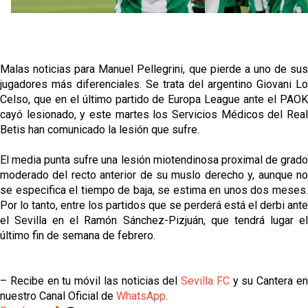
Oso es el siguiente en la lista para salir
Malas noticias para Manuel Pellegrini, que pierde a uno de sus
Banquillos confirmados: así queda la cantera del
jugadores más diferenciales. Se trata del argentino Giovani Lo
Sevilla Femenino para la 2026/27
Celso, que en el último partido de Europa League ante el PAOK
cayó lesionado, y este martes los Servicios Médicos del Real
Celta y Rayo agitan el mercado de La Liga
Betis han comunicado la lesión que sufre.
El media punta sufre una lesión miotendinosa proximal de grado
Previa | El Sevilla FC cierra la pretemporada con el
moderado del recto anterior de su muslo derecho y, aunque no
exigente choque ante el Bayer Leverkusen
se especifica el tiempo de baja, se estima en unos dos meses.
Por lo tanto, entre los partidos que se perderá está el derbi ante
el Sevilla en el Ramón Sánchez-Pizjuán, que tendrá lugar el
último fin de semana de febrero.
– Recibe en tu móvil las noticias del
Sevilla FC
y su Cantera e
nuestro Canal Oficial de
WhatsApp
.