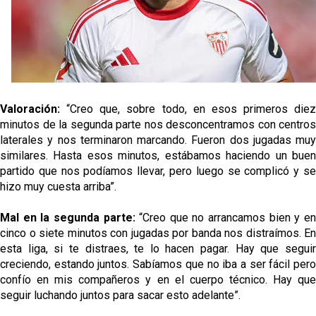
El Sevilla oficializa el traspaso de Sow
Miguel Sierra: La temporada pasada se vio
reflejado que podemos tirar para delante y
trabajamos con ilusión
Diomande ya es madridista mientras Rodri agita el
Valoración:
“Creo que, sobre todo, en esos primeros diez
mercado
minutos de la segunda parte nos desconcentramos con centros
OFICIAL | Juanlu se marcha al Bournemouth
laterales y nos terminaron marcando. Fueron dos jugadas muy
similares. Hasta esos minutos, estábamos haciendo un buen
partido que nos podíamos llevar, pero luego se complicó y se
hizo muy cuesta arriba”.
Mal en la segunda parte:
“Creo que no arrancamos bien y e
cinco o siete minutos con jugadas por banda nos distraímos. En
esta liga, si te distraes, te lo hacen pagar. Hay que seguir
creciendo, estando juntos. Sabíamos que no iba a ser fácil pero
confío en mis compañeros y en el cuerpo técnico. Hay que
seguir luchando juntos para sacar esto adelante”.