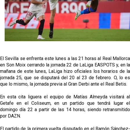
Endrick y Marc Bernal protagonizan las ofertas más
destacadas del día
El Sevilla Juvenil A última detalles en Canarias para
su debut en la Cantalejo Province Cup
La cita ante el Espanyol a domicilio ya tiene horario
El dato que destaca a Agoumé entre las cinco
El Sevilla se enfrenta este lunes a las 21 horas al Real Mallorca
grandes ligas
en Son Moix cerrando la jornada 22 de LaLiga EASPOTS y, en la
mañana de este lunes, LaLiga hizo oficiales los horarios de la
jornada 25, que se disputará del 20 al 23 de febrero. O, lo es
que lo mismo, la jornada previa al Gran Derbi ante el Real Betis.
En esta cita liguera el equipo de Matías Almeyda visitará al
Getafe en el Coliseum, en un partido que tendrá lugar el
domingo día 22 a partir de las 14 horas, siendo retransmitido
por DAZN.
El partido de la primera vuelta disputado en el Ramón Sánchez-