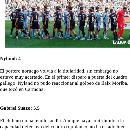
El Sevilla C se queda en Tercera Federación
Análisis | El Sevilla FC cierra una pretemporada de
contrastes antes del inicio de LaLiga
Joan Jordán cerca de salir del Sevilla FC
Apuesta por la juventud y las ideas claras: el once
Nyland: 4
que perfila el Sevilla FC para el debut liguero
El portero noruego volvía a la titularidad, sin embargo no
estuvo muy acertado. En el primer disparo a puerta del cuadro
gallego, Nyland no pudo reaccionar al golpeo de Ilaix Moriba,
que tocó en Carmona.
Gabriel Suazo: 5.5
El chileno no ha tenido su día. Aunque haya contribuido a la
capacidad defensiva del cuadro rojiblanco, no ha estado bien -