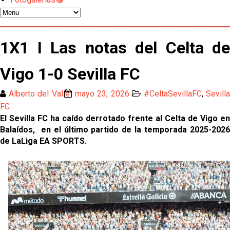
OFICIAL | Juanlu se marcha al Bournemouth
Los posibles herederos del número 16 tras la
1X1 I Las notas del Celta de
marcha de Juanlu
Vigo 1-0 Sevilla FC
Alberto Flores, muy cerca de convertirse en nuevo
jugador del Granada CF
Alberto del Valle
mayo 23, 2026
#CeltaSevillaFC
,
Sevilla
El Granada negocia con el Sevilla FC por Alberto
FC
Flores
El Sevilla FC ha caído derrotado frente al Celta de Vigo en
Balaídos, en el último partido de la temporada 2025-2026
El Sevilla continúa con despidos y rechaza una
de LaLiga EA SPORTS.
oferta de 420 millones por el club
El Sevilla mueve ficha por Robbie Ure: la opción 'A'
para el ataque nervionense
Los contratiempos para García Plaza por la mala
gestión de un inválido Consejo