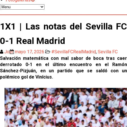
El Sevilla FC oficializa la cesión de Rafa Mir al Aris
de Salónica
Juanlu se marcha traspasado al Bournemouth
1X1 | Las notas del Sevilla FC
0-1 Real Madrid
Emery quiere pescar en el Atleti , el Villareal ya
tiene nuevo portero y el Getafe mueve ficha... Las
Joel
mayo 17, 2026
#SevillaFCRealMadrid
,
Sevilla FC
últimas novedades del mercado de La Liga
Vargas y Sow se incorporan al grupo en la sesión
Salvación matemática con mal sabor de boca tras caer
del martes
derrotado 0-1 en el último encuentro en el Ramón
Sánchez-Pizjuán, en un partido que se saldó con un
Odysseas Vlachodimos: “El objetivo es mejorar la
polémico gol de Vinícius.
temporada pasada”
El Sevilla FC empieza a inscribir a los nuevos
fichajes
Opinión | "Carta abierta a Alberto Flores" por Rafa
García