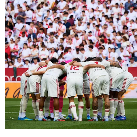
El Sevilla oficializa el traspaso de Sow
Miguel Sierra: La temporada pasada se vio
reflejado que podemos tirar para delante y
trabajamos con ilusión
Diomande ya es madridista mientras Rodri agita el
mercado
OFICIAL | Juanlu se marcha al Bournemouth