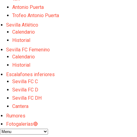
El Sevilla FC empieza a inscribir a los nuevos fichaj
Opinión | "Carta abierta a Alberto Flores" por Rafa G
Antonio Puerta
El Sevilla oficializa el traspaso de Sow
Trofeo Antonio Puerta
Miguel Sierra: La temporada pasada se vio reflejad
Sevilla Atlético
Diomande ya es madridista mientras Rodri agita el
Calendario
Historial
Sevilla FC Femenino
Calendario
Historial
Escalafones inferiores
Sevilla FC C
Sevilla FC D
Sevilla FC DH
Cantera
Rumores
Fotogalerías🔴