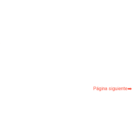
p
Página siguiente➡️