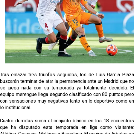
jugador del Granada CF
El Granada negocia con el Sevilla FC por Alberto
Flores
IDV reclama dinero al Sevilla por Mercado
El Sevilla FC cierra el fichaje de Robbie Ure
Crónica Pretemporada | Real Madrid 2-4 Sevilla FC
Tras enlazar tres triunfos seguidos, los de Luis García Plaza
Femenino
buscarán terminar de atar la permanencia ante un Madrid que no
se juega nada con su temporada ya totalmente decidida. El
equipo merengue llega segundo clasificado con 80 puntos pero
con sensaciones muy negativas tanto en lo deportivo como en
lo institucional.
Cuatro derrotas suma el conjunto blanco en los 18 encuentros
que ha disputado esta temporada en liga como visitante:
Atlético, Osasuna, Mallorca y Barcelona. El equipo de Arbeloa es