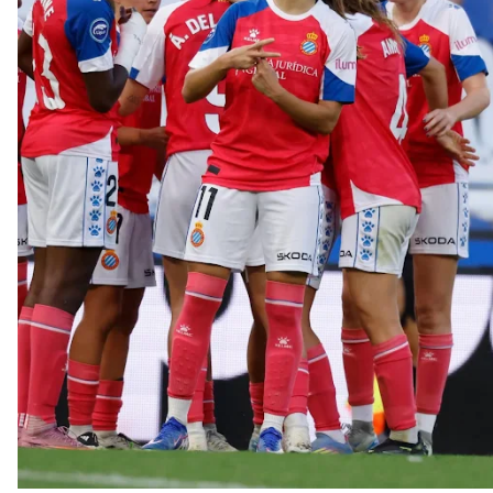
Vargas y Sow se incorporan al grupo en la sesión
del martes
Odysseas Vlachodimos: “El objetivo es mejorar la
temporada pasada”
El Sevilla FC empieza a inscribir a los nuevos
fichajes
Opinión | "Carta abierta a Alberto Flores" por Rafa
García
El Sevilla oficializa el traspaso de Sow