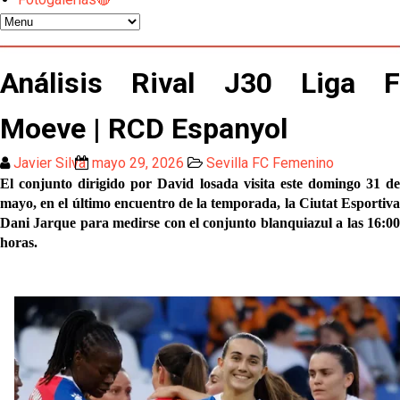
Djibril Sow pone rumbo a Italia para firmar su nuevo
contrato con el Genoa
Kochorashvili, seria opción para reforzar el centro
Análisis Rival J30 Liga F
del campo sevillista
Moeve | RCD Espanyol
Sow muy cerca de cerrar su traspaso al Genoa
Javier Silva
mayo 29, 2026
Sevilla FC Femenino
Oso es el siguiente en la lista para salir
El conjunto dirigido por David losada visita este domingo 31 de
mayo, en el último encuentro de la temporada, la Ciutat Esportiva
Dani Jarque para medirse con el conjunto blanquiazul a las 16:00
El Sevilla FC oficializa la cesión de Rafa Mir al Aris
horas.
de Salónica
Juanlu se marcha traspasado al Bournemouth
Emery quiere pescar en el Atleti , el Villareal ya
tiene nuevo portero y el Getafe mueve ficha... Las
últimas novedades del mercado de La Liga